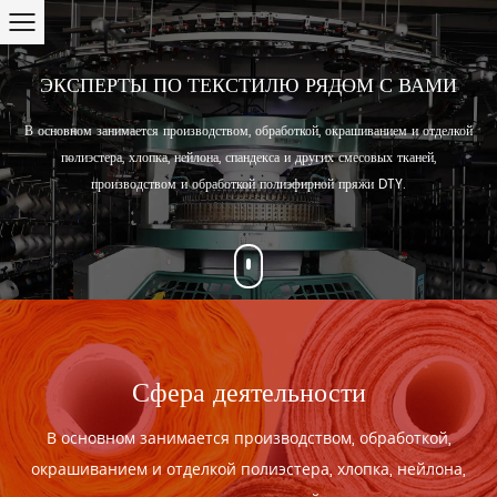
ЭКСПЕРТЫ ПО ТЕКСТИЛЮ РЯДОМ С ВАМИ
В основном занимается производством, обработкой, окрашиванием и отделкой
полиэстера, хлопка, нейлона, спандекса и других смесовых тканей,
производством и обработкой полиэфирной пряжи DTY.
ьности
ГЛАВНОЕ ОБОР
дством, обработкой,
221 большая кругловязальная м
ера, хлопка, нейлона,
машины из полиэстера 1000 и 1