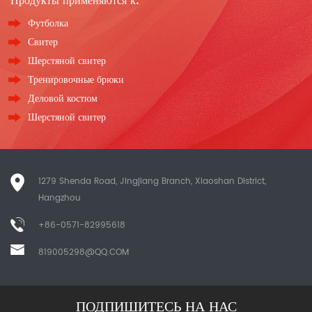
Продукты применяются к:
Футболка
Свитер
Шерстяной свитер
Тренировочные брюки
Деловой костюм
Шерстяной свитер
1279 Shenda Road, Jingjiang Branch, Xiaoshan District,
Hangzhou
+86-0571-82995618
819005298@QQ.COM
ПОДПИШИТЕСЬ НА НАС