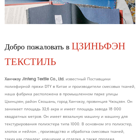
ЦЗИНЬФЭН
Добро пожаловать в
ТЕКСТИЛЬ
Ханчжоу Jinfeng Textile Co., Ltd.
известный
Поставщики
полиэфирной пряжи DTY в Китае и производители смесовых тканей
,
наша фабрика расположена в промышленном парке улицы
Цзинцзян, район Сяошань, город Ханчжоу, провинция Чжэцзян. Он
занимает площадь 32,6 акра и имеет площадь завода 18 000
квадратных метров. Он имеет вязальную машину и машину для
текстурирования полиэстера типа 1000. В основном это полиэстер,
хлопок и нейлон. , производство и обработка смесовых тканей,
таких как спандекс, крашение и отделка, а также продажа,