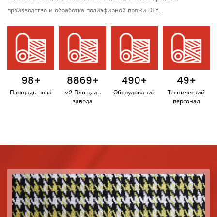
производство и обработка полиэфирной пряжи DTY...
124
+
11222
+
620
+
62
+
Площадь пола
м2 Площадь
Оборудование
Технический
завода
персонал