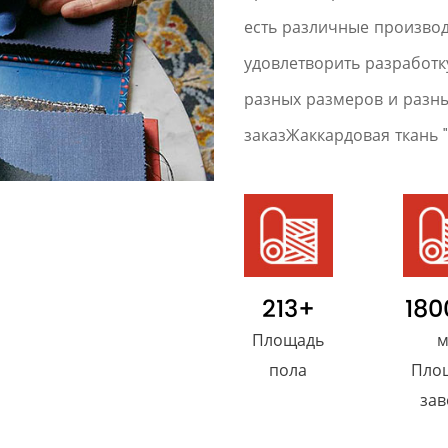
есть различные производ
удовлетворить разработк
разных размеров и разн
заказЖаккардовая ткань 
213
+
180
Площадь
м
пола
Пло
зав