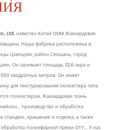
НИЯ
., Ltd.
известен
Китай ODM Жаккардовая
ставщики
, Наша фабрика расположена в
цы Цзинцзян, район Сяошань, город
зян. Он занимает площадь 32,6 акра и
 000 квадратных метров. Он имеет
ину для текстурирования полиэстера типа
ется полиэстером, Жаккардовая ткань
и нейлон. , производство и обработка
ак спандекс, крашение и отделка, а также
 обработка полиэфирной пряжи DTY... У нас