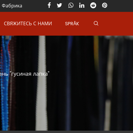
" Фабрика
СВЯЖИТЕСЬ С НАМИ
SPRÅK
нь "гусиная лапка"