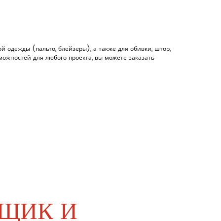
й одежды (пальто, блейзеры), а также для обивки, штор,
озможностей для любого проекта, вы можете заказать
ЩИК И