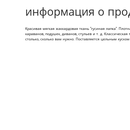
информация о про
Красивая мягкая жаккардовая ткань "гусиная лапка". Плот
караванов, подушек, диванов, стульев и т. д. Классическа
столько, сколько вам нужно. Поставляется цельным куском