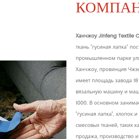
КОМПА
Ханчжоу Jinfeng Textile Co
ткань "гусиная лапка" по
промышленном парке ули
Ханчжоу, провинция Чжэц
имеет площадь завода 18
вязальную машину и маш
1000. В основном занима
"гусиная лапка", хлопок 
смесовых тканей, таких к
продажа, производство и