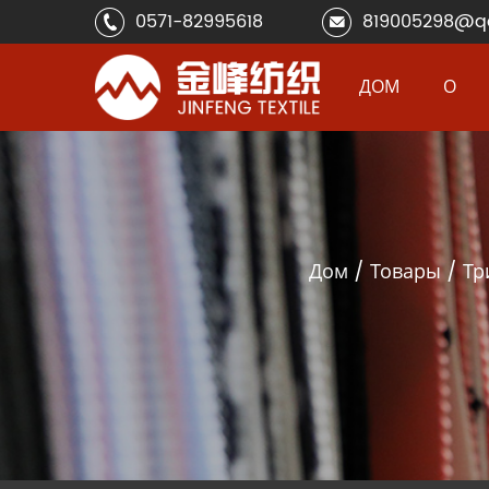
0571-82995618
819005298@q
ДОМ
О
Дом
/
Товары
/
Тр