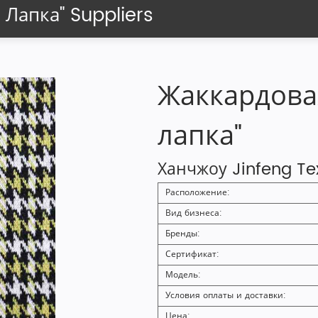
 Лапка" Suppliers
Жаккардовая
лапка"
Ханчжоу Jinfeng Text
Расположение:
Вид бизнеса:
Бренды:
Сертификат:
Модель:
Условия оплаты и доставки:
Цена: