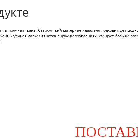
дукте
ная и прочная ткань. Сверхмягкий материал идеально подходит для модно
я ткань «гусиная лапка» тянется в двух направлениях, что дает больше в
!
ПОСТАВ