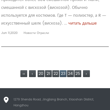
смешанной с вискозой (вискозой). Обычно
используется для костюмов. Где T — полиэстер, а R —
искусственный шелк (вискоза). ...
читать дальше
Jun 11,2020
Новости Отрасли
‹‹
‹
20
21
22
23
24
25
›
1279 Shenda Road, Jingjiang Branch, Xiaoshan District,
Hangzhou