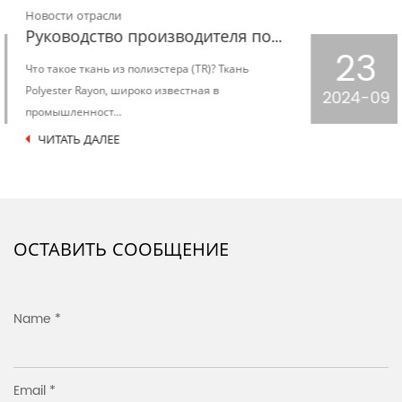
Новости отрасли
Процесс формирования и стентирования трикотажного жаккардового полотна «гусиные лапки»
23
На огромном звездном небе текстильной
промышленности трикотажное жаккардовое
2024-09
полотно «гусиные лап...
ЧИТАТЬ ДАЛЕЕ
ОСТАВИТЬ СООБЩЕНИЕ
Name *
Email *