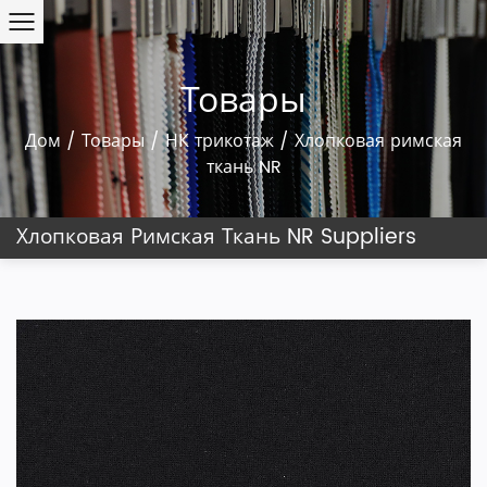
Товары
Дом
/
Товары
/
НК трикотаж
/
Хлопковая римская
ткань NR
Хлопковая Римская Ткань NR Suppliers